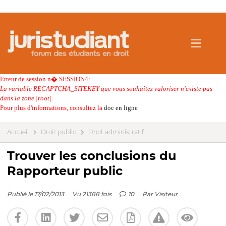
Erreur de session n� SESSION4:
La variable RECAPTCHA_SITEKEY que vous souhaitez valoriser n'existe pas
dans la zone |root|.
Pour plus d'informations, consultez la
doc en ligne
Accueil
Droit public
Droit administratif
Trouver les conclusions du
Rapporteur public
Publié le 17/02/2013
Vu 21388 fois
10
Par
Visiteur