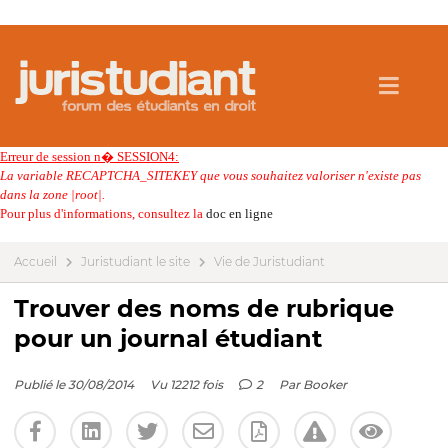
Erreur de session n� SESSION4:
La variable RECAPTCHA_SITEKEY que vous souhaitez valoriser n'existe pas
dans la zone |root|.
Pour plus d'informations, consultez la
doc en ligne
Accueil
Juristudiant le site
Vie de Juristudiant
Trouver des noms de rubrique
pour un journal étudiant
Publié le 30/08/2014
Vu 12212 fois
2
Par
Booker