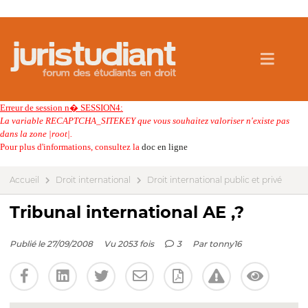
Erreur de session n� SESSION4:
La variable RECAPTCHA_SITEKEY que vous souhaitez valoriser n'existe pas
dans la zone |root|.
Pour plus d'informations, consultez la
doc en ligne
Accueil
Droit international
Droit international public et privé
Tribunal international AE ,?
Publié le 27/09/2008
Vu 2053 fois
3
Par
tonny16