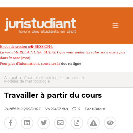
Erreur de session n� SESSION4:
La variable RECAPTCHA_SITEKEY que vous souhaitez valoriser n'existe pas
dans la zone |root|.
Pour plus d'informations, consultez la
doc en ligne
Accueil
Cours, méthodologie et annales
Modèles de méthodologie
Travailler à partir du cours
Publié le 26/09/2007
Vu 19437 fois
6
Par
Visiteur