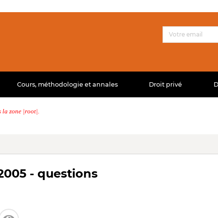
Cours, méthodologie et annales
Droit privé
D
la zone |root|.
2005 - questions