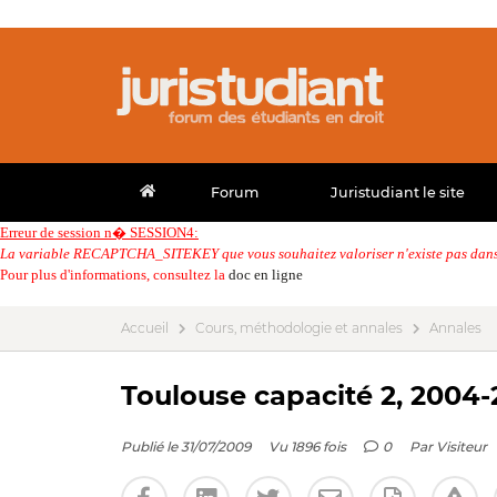
Forum
Juristudiant le site
Erreur de session n� SESSION4:
La variable RECAPTCHA_SITEKEY que vous souhaitez valoriser n'existe pas dans 
Pour plus d'informations, consultez la
doc en ligne
Accueil
Cours, méthodologie et annales
Annales
Toulouse capacité 2, 2004-
Publié le 31/07/2009
Vu 1896 fois
0
Par
Visiteur