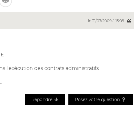
le 31/07/2009 à 15:09
SE
ns l'exécution des contrats administratifs
c
Répondre
Posez votre question