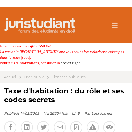
Erreur de session n� SESSION4:
La variable RECAPTCHA_SITEKEY que vous souhaitez valoriser n'existe pas
dans la zone |root|.
Pour plus d'informations, consultez la
doc en ligne
Accueil
Droit public
Finances publiques
Taxe d'habitation : du rôle et ses
codes secrets
Publié le 14/02/2009
Vu 28564 fois
9
Par
Luchicanau