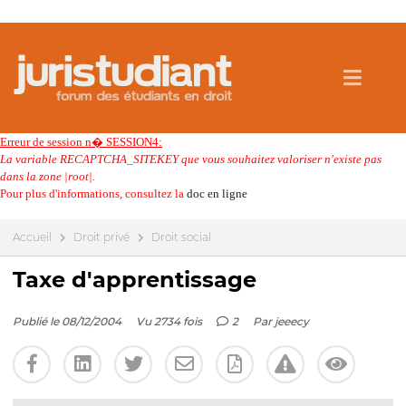
Erreur de session n� SESSION4:
La variable RECAPTCHA_SITEKEY que vous souhaitez valoriser n'existe pas
dans la zone |root|.
Pour plus d'informations, consultez la
doc en ligne
Accueil
Droit privé
Droit social
Taxe d'apprentissage
Publié le 08/12/2004
Vu 2734 fois
2
Par
jeeecy