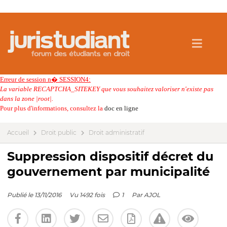
Erreur de session n� SESSION4:
La variable RECAPTCHA_SITEKEY que vous souhaitez valoriser n'existe pas
dans la zone |root|.
Pour plus d'informations, consultez la
doc en ligne
Accueil
Droit public
Droit administratif
Suppression dispositif décret du
gouvernement par municipalité
Publié le 13/11/2016
Vu 1492 fois
1
Par
AJOL