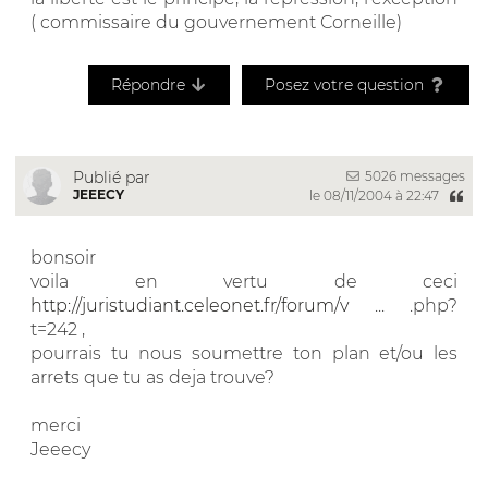
( commissaire du gouvernement Corneille)
Répondre
Posez votre question
5026 messages
Publié par
JEEECY
le 08/11/2004 à 22:47
bonsoir
voila en vertu de ceci
http://juristudiant.celeonet.fr/forum/v
... .php?
t=242 ,
pourrais tu nous soumettre ton plan et/ou les
arrets que tu as deja trouve?
merci
Jeeecy