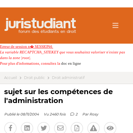
Erreur de session n� SESSION4:
La variable RECAPTCHA_SITEKEY que vous souhaitez valoriser n'existe pas
dans la zone |root|.
Pour plus d'informations, consultez la
doc en ligne
Accueil
Droit public
Droit administratif
sujet sur les compétences de
l'administration
Publié le 08/11/2004
Vu 2460 fois
2
Par
Rosy