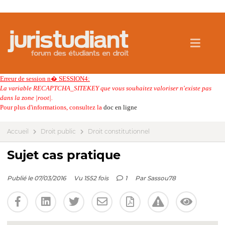
Erreur de session n� SESSION4:
La variable RECAPTCHA_SITEKEY que vous souhaitez valoriser n'existe pas
dans la zone |root|.
Pour plus d'informations, consultez la
doc en ligne
Accueil
Droit public
Droit constitutionnel
Sujet cas pratique
Publié le 07/03/2016
Vu 1552 fois
1
Par
Sassou78