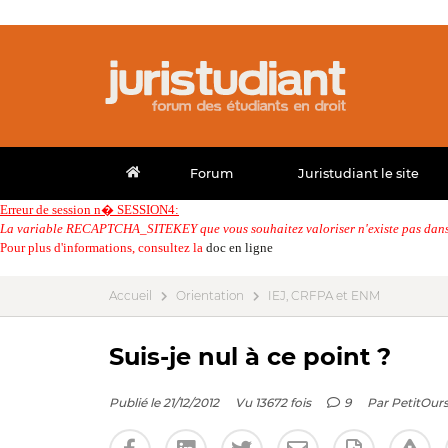
Forum
Juristudiant le site
Erreur de session n� SESSION4:
La variable RECAPTCHA_SITEKEY que vous souhaitez valoriser n'existe pas dans 
Pour plus d'informations, consultez la
doc en ligne
Accueil
Orientation
IEJ, CRFPA et ENM
Suis-je nul à ce point ?
Publié le 21/12/2012
Vu 13672 fois
9
Par
PetitOurs