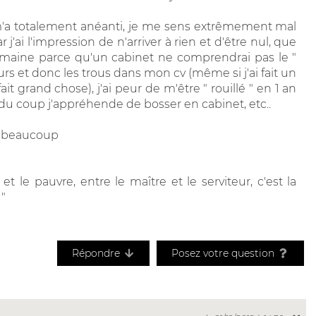
m'a totalement anéanti, je me sens extrêmement mal
ai l'impression de n'arriver à rien et d'être nul, que
domaine parce qu'un cabinet ne comprendrai pas le "
s et donc les trous dans mon cv (même si j'ai fait un
ait grand chose), j'ai peur de m'être " rouillé " en 1 an
du coup j'appréhende de bosser en cabinet, etc..
ci beaucoup
e et le pauvre, entre le maître et le serviteur, c'est la
 "
Répondre
Posez votre question