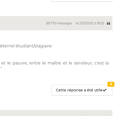
179 messages
le 21/12/2012 à 18:55
 éternel étudiant/stagiaire
e et le pauvre, entre le maître et le serviteur, c'est la
 "
0
Cette réponse a été utile