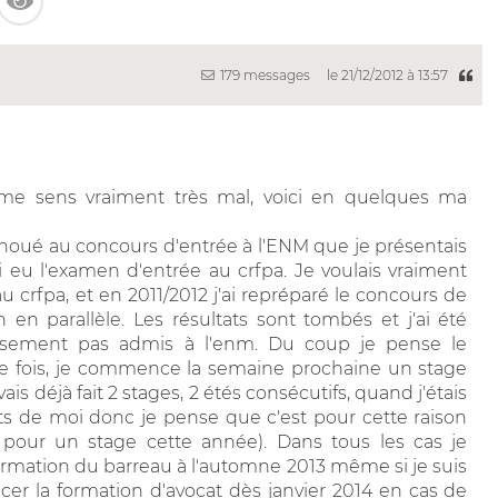
179 messages
le 21/12/2012 à 13:57
e me sens vraiment très mal, voici en quelques ma
échoué au concours d'entrée à l'ENM que je présentais
ai eu l'examen d'entrée au crfpa. Je voulais vraiment
u crfpa, et en 2011/2012 j'ai repréparé le concours de
 en parallèle. Les résultats sont tombés et j'ai été
usement pas admis à l'enm. Du coup je pense le
re fois, je commence la semaine prochaine un stage
ais déjà fait 2 stages, 2 étés consécutifs, quand j'étais
faits de moi donc je pense que c'est pour cette raison
 pour un stage cette année). Dans tous les cas je
formation du barreau à l'automne 2013 même si je suis
er la formation d'avocat dès janvier 2014 en cas de