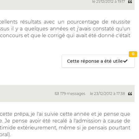
le 21/12/2012 à 19:17
xcellents résultats avec un pourcentage de réussite
us il y a quelques années et j'avais constaté qu'un
 concours et que le corrigé qui avait été donné c'était
0
Cette réponse a été utile
179 messages
le 23/12/2012 à 17:38
ette prépa, je l'ai suivie cette année et je pense que
e. Je pense avoir été recalé à l'admission à cause de
et timide extérieurement, même si je pensais pourtant
ral).