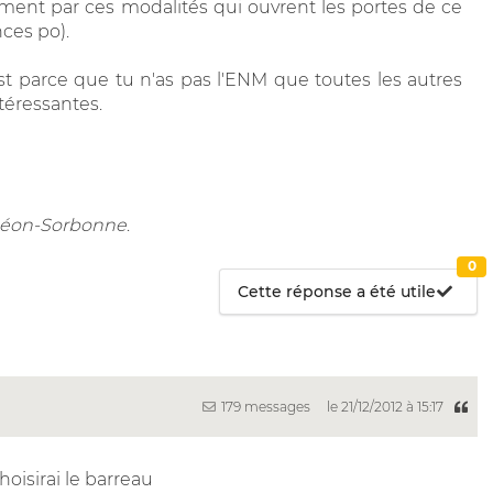
ent par ces modalités qui ouvrent les portes de ce
nces po).
est parce que tu n'as pas l'ENM que toutes les autres
téressantes.
nthéon-Sorbonne
.
0
Cette réponse a été utile
179 messages
le 21/12/2012 à 15:17
hoisirai le barreau