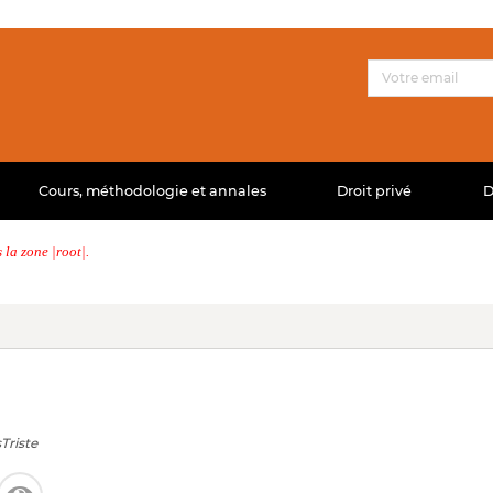
Cours, méthodologie et annales
Droit privé
D
la zone |root|.
Triste