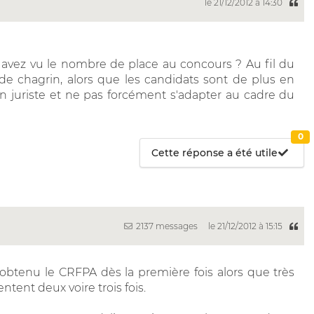
le 21/12/2012 à 14:30
 avez vu le nombre de place au concours ? Au fil du
e chagrin, alors que les candidats sont de plus en
n juriste et ne pas forcément s'adapter au cadre du
0
Cette réponse a été utile
2137 messages
le 21/12/2012 à 15:15
 obtenu le CRFPA dès la première fois alors que très
tent deux voire trois fois.