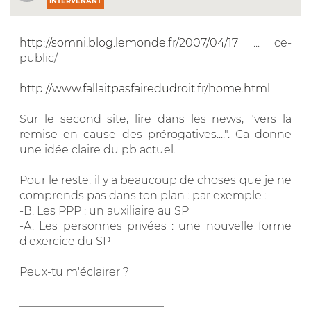
INTERVENANT
http://somni.blog.lemonde.fr/2007/04/17
... ce-
public/
http://www.fallaitpasfairedudroit.fr/home.html
Sur le second site, lire dans les news, "vers la
remise en cause des prérogatives....". Ca donne
une idée claire du pb actuel.
Pour le reste, il y a beaucoup de choses que je ne
comprends pas dans ton plan : par exemple :
-B. Les PPP : un auxiliaire au SP
-A. Les personnes privées : une nouvelle forme
d'exercice du SP
Peux-tu m'éclairer ?
__________________________