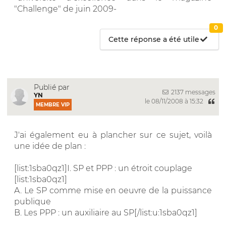
"Challenge" de juin 2009-
0
Cette réponse a été utile
Publié par
2137 messages
YN
le 08/11/2008 à 15:32
MEMBRE VIP
J'ai également eu à plancher sur ce sujet, voilà
une idée de plan :
[list:1sba0qz1]I. SP et PPP : un étroit couplage
[list:1sba0qz1]
A. Le SP comme mise en oeuvre de la puissance
publique
B. Les PPP : un auxiliaire au SP[/list:u:1sba0qz1]