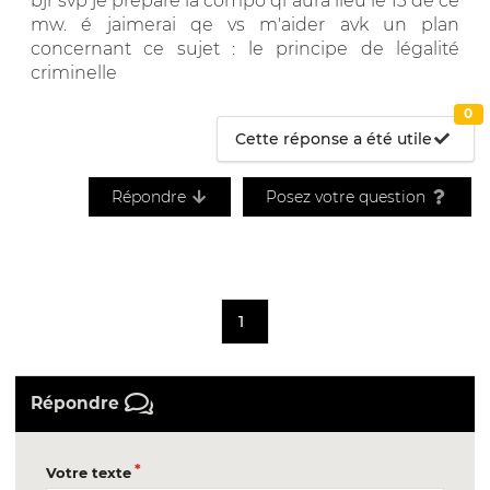
bjr svp je prépare la compo qi aura lieu le 13 de ce
mw. é jaimerai qe vs m'aider avk un plan
concernant ce sujet : le principe de légalité
criminelle
0
Cette réponse a été utile
Répondre
Posez votre question
1
Répondre
Votre texte