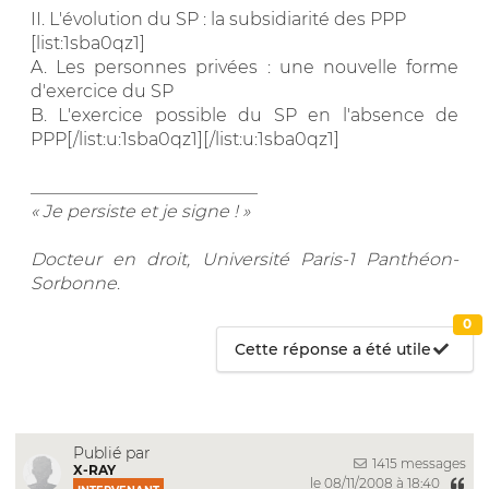
II. L'évolution du SP : la subsidiarité des PPP
[list:1sba0qz1]
A. Les personnes privées : une nouvelle forme
d'exercice du SP
B. L'exercice possible du SP en l'absence de
PPP[/list:u:1sba0qz1][/list:u:1sba0qz1]
__________________________
« Je persiste et je signe ! »
Docteur en droit, Université Paris-1 Panthéon-
Sorbonne
.
0
Cette réponse a été utile
Publié par
1415 messages
X-RAY
le 08/11/2008 à 18:40