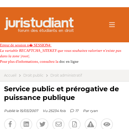
Erreur de session n� SESSION4:
La variable RECAPTCHA_SITEKEY que vous souhaitez valoriser n'existe pas
dans la zone |root|.
Pour plus d'informations, consultez la
doc en ligne
Accueil
Droit public
Droit administratif
Service public et prérogative de
puissance publique
Publié le 15/03/2007
Vu 25234 fois
17
Par
ryan