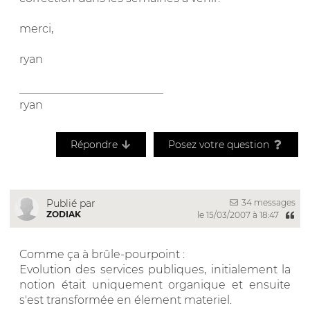
merci,
ryan
__________________________
ryan
Répondre
Posez votre question
34 messages
Publié par
ZODIAK
le 15/03/2007 à 18:47
Comme ça à brûle-pourpoint :
Evolution des services publiques, initialement la
notion était uniquement organique et ensuite
s'est transformée en élement materiel.