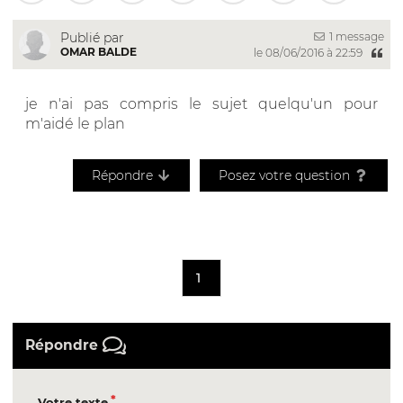
1 message
Publié par
OMAR BALDE
le 08/06/2016 à 22:59
je n'ai pas compris le sujet quelqu'un pour
m'aidé le plan
Répondre
Posez votre question
1
Répondre
Votre texte