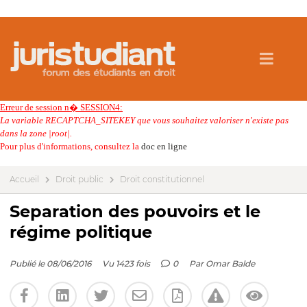
Erreur de session n� SESSION4:
La variable RECAPTCHA_SITEKEY que vous souhaitez valoriser n'existe pas
dans la zone |root|.
Pour plus d'informations, consultez la
doc en ligne
Accueil
Droit public
Droit constitutionnel
Separation des pouvoirs et le
régime politique
Publié le 08/06/2016
Vu 1423 fois
0
Par
Omar Balde