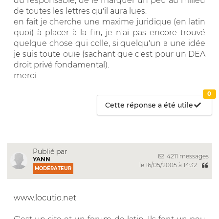
du responsable, de le marquer un peu au milieu
de toutes les lettres qu'il aura lues.
en fait je cherche une maxime juridique (en latin
quoi) à placer à la fin, je n'ai pas encore trouvé
quelque chose qui colle, si quelqu'un a une idée
je suis toute ouïe (sachant que c'est pour un DEA
droit privé fondamental).
merci
0
Cette réponse a été utile
Publié par
4211 messages
YANN
le 16/05/2005 à 14:32
MODÉRATEUR
www.locutio.net