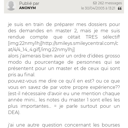
262 messages
Publié par
ANONYM
le 30/04/2005 à 13:21
je suis en train de préparer mes dossiers pour
des demandes en master 2, mais je me suis
rendue compte que cétait TRES sélectif!
[img:22nmy1hj]http://smileys.smileycentral.com/c
at/4/4_14_4.gif[/img:22nmy1hj]
alors j'aimerais bien avoir un ordre d'idées grosso
modo du pourcentage de personnes qui se
présentent pour un master et de ceux qui sont
pris au final.
pouvez-vous me dire ce qu'il en est? ou ce que
vous en savez de par votre propre expérience??
(est-il nécessaire d'avoir eu une mention chaque
année mini... les notes du master 1 sont elles les
plus importantes... = je parle surtout pour un
DEA).
j'ai une autre question concernant les bourses