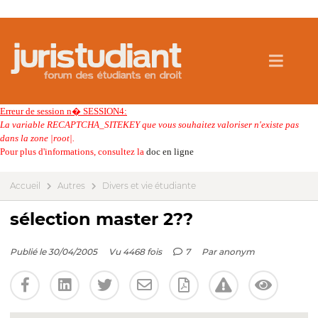
Erreur de session n� SESSION4:
La variable RECAPTCHA_SITEKEY que vous souhaitez valoriser n'existe pas
dans la zone |root|.
Pour plus d'informations, consultez la
doc en ligne
Accueil
Autres
Divers et vie étudiante
sélection master 2??
Publié le 30/04/2005
Vu 4468 fois
7
Par
anonym