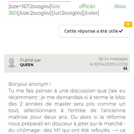
[size=167:2svoglxv]
Site officiel Xbox
360
[/size:2svoglxv][/url:2svoglxv][/color]
0
Cette réponse a été utile
24 messages
Publié par
le 30/04/2005 à 23:58
QUEEN
Bonjour anonym !
Tu me fais penser à une discussion que j'aie eu
récemment : je me demandais si à terme le bloc
des 2 années de master sera pris comme un
tout, sélectionnant à l'entrée de l'ancienne
maîtrise pour deux ans. Ou alors si la réforme
nous préparait en douceur à jeter sur le marché -
du chômage- des M1 qui ont été refoulés --> ce