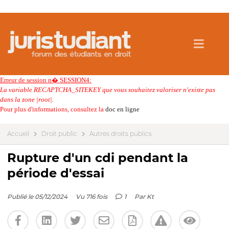
Erreur de session n� SESSION4:
La variable RECAPTCHA_SITEKEY que vous souhaitez valoriser n'existe pas
dans la zone |root|.
Pour plus d'informations, consultez la
doc en ligne
Accueil
Droit public
Autres droits publics
Rupture d'un cdi pendant la
période d'essai
Publié le 05/12/2024
Vu 716 fois
1
Par
Kt