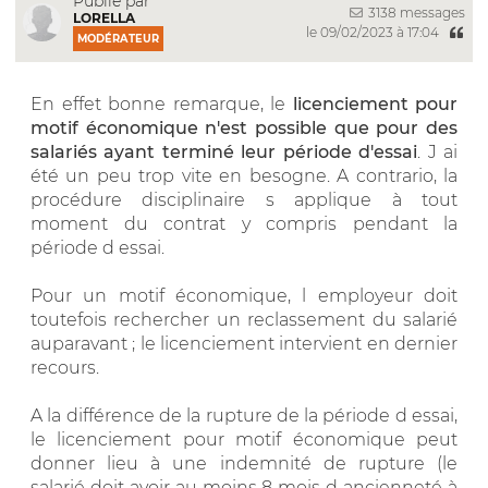
Publié par
3138 messages
LORELLA
le 09/02/2023 à 17:04
MODÉRATEUR
En effet bonne remarque, le
licenciement pour
motif économique
n'est possible que pour des
salariés ayant terminé leur période d'essai
. J ai
été un peu trop vite en besogne. A contrario, la
procédure disciplinaire s applique à tout
moment du contrat y compris pendant la
période d essai.
Pour un motif économique, l employeur doit
toutefois rechercher un reclassement du salarié
auparavant ; le licenciement intervient en dernier
recours.
A la différence de la rupture de la période d essai,
le licenciement pour motif économique peut
donner lieu à une indemnité de rupture (le
salarié doit avoir au moins 8 mois d ancienneté à