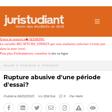
Erreur de session n� SESSION4:
La variable RECAPTCHA_SITEKEY que vous souhaitez valoriser n'existe pas
dans la zone |root|.
Pour plus d'informations, consultez la
doc en ligne
Accueil
Droit privé
Droit social
Rupture abusive d'une période
d'essai?
Publié le 08/02/2023
Vu 1256 fois
3
Par
Mehr