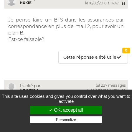
HXKIE
le 16/07/2018 à 14:47
Je pense faire un BTS dans les assurances par
correspondance en plus de ma L2, pour avoir un
plan B.
Est-ce faisable?
0
Cette réponse a été utile
227 messages
Publié par
VONGOLA
le 16/07/2018 à 17:11
This site uses cookies and gives you control over what you want to
activate
Bonjour, peut-être que le mieux est encore de
✓ OK, accept all
vous renseigner par vous-même, après je ne
connais pas les études par correspondance mais
Personalize
Privacy policy
si elles demandent la même rigueur que les BTS