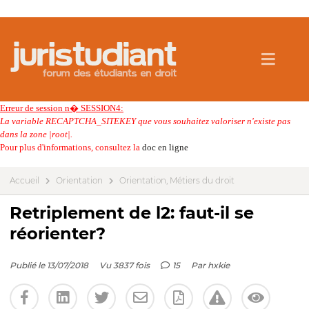
Erreur de session n� SESSION4:
La variable RECAPTCHA_SITEKEY que vous souhaitez valoriser n'existe pas
dans la zone |root|.
Pour plus d'informations, consultez la
doc en ligne
Accueil
Orientation
Orientation, Métiers du droit
Retriplement de l2: faut-il se
réorienter?
Publié le 13/07/2018
Vu 3837 fois
15
Par
hxkie