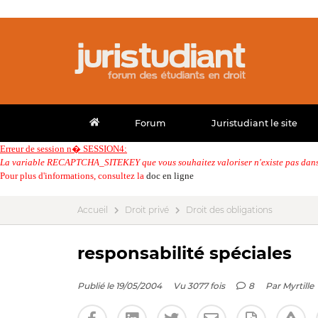
Forum
Juristudiant le site
Erreur de session n� SESSION4:
La variable RECAPTCHA_SITEKEY que vous souhaitez valoriser n'existe pas dans 
Pour plus d'informations, consultez la
doc en ligne
Accueil
Droit privé
Droit des obligations
responsabilité spéciales
Publié le 19/05/2004
Vu 3077 fois
8
Par
Myrtille