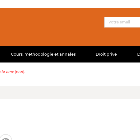
Cours, méthodologie et annales
Droit privé
D
la zone |root|.