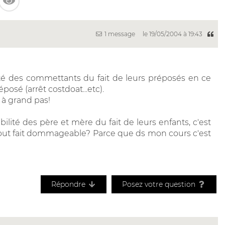
1 message
le 19/05/2004 à 19:43
lité des commettants du fait de leurs préposés en ce
osé (arrêt costdoat...etc).
t à grand pas!
bilité des père et mère du fait de leurs enfants, c'est
à tout fait dommageable? Parce que ds mon cours c'est
Répondre
Posez votre question