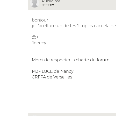
Publié par
JEEECY
bonjour
je t'ai efface un de tes 2 topics car cela 
@+
Jeeecy
__________________________
Merci de respecter la
charte du forum
.
M2 - DJCE de Nancy
CRFPA de Versailles