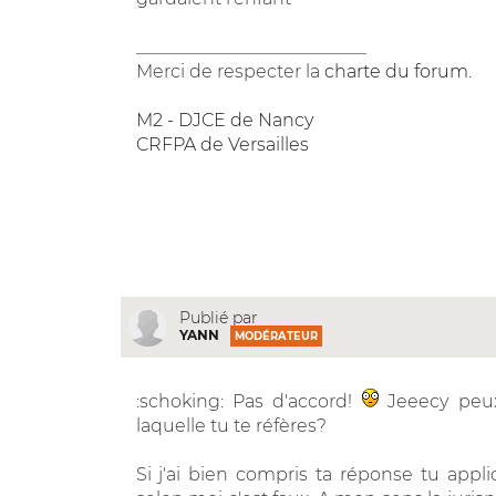
__________________________
Merci de respecter la
charte du forum
.
M2 - DJCE de Nancy
CRFPA de Versailles
Publié par
YANN
MODÉRATEUR
:schoking: Pas d'accord!
Jeeecy peux
laquelle tu te réfères?
Si j'ai bien compris ta réponse tu appl