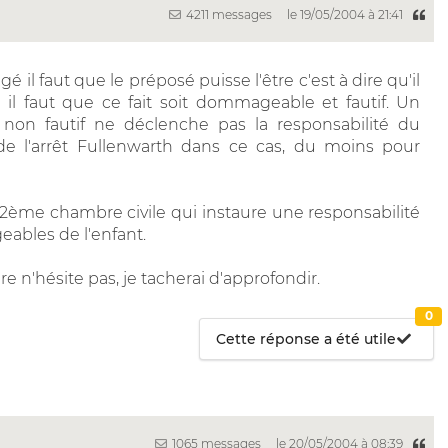
4211 messages
le 19/05/2004 à 21:41
il faut que le préposé puisse l'être c'est à dire qu'il
il faut que ce fait soit dommageable et fautif. Un
on fautif ne déclenche pas la responsabilité du
 de l'arrêt Fullenwarth dans ce cas, du moins pour
la 2ème chambre civile qui instaure une responsabilité
eables de l'enfant.
ire n'hésite pas, je tacherai d'approfondir.
0
Cette réponse a été utile
1065 messages
le 20/05/2004 à 08:39