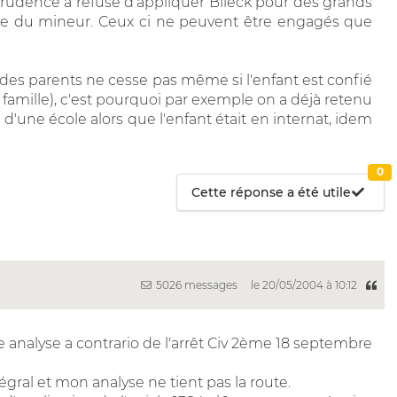
sprudence à refusé d'appliquer Blieck pour des grands
de du mineur. Ceux ci ne peuvent être engagés que
des parents ne cesse pas même si l'enfant est confié
famille), c'est pourquoi par exemple on a déjà retenu
 d'une école alors que l'enfant était en internat, idem
0
Cette réponse a été utile
5026 messages
le 20/05/2004 à 10:12
une analyse a contrario de l'arrêt Civ 2ème 18 septembre
ntégral et mon analyse ne tient pas la route.