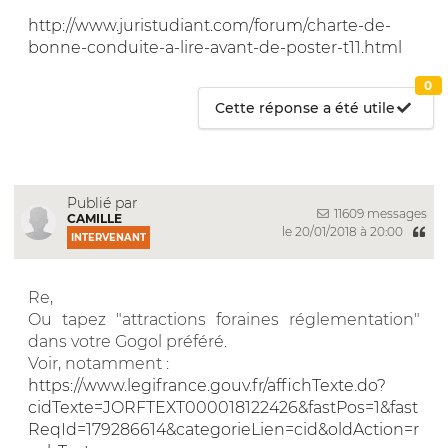
http://www.juristudiant.com/forum/charte-de-
bonne-conduite-a-lire-avant-de-poster-t11.html
0
Cette réponse a été utile
Publié par
11609 messages
CAMILLE
le 20/01/2018 à 20:00
INTERVENANT
Re,
Ou tapez "attractions foraines réglementation"
dans votre Gogol préféré.
Voir, notamment :
https://www.legifrance.gouv.fr/affichTexte.do?
cidTexte=JORFTEXT000018122426&fastPos=1&fast
ReqId=179286614&categorieLien=cid&oldAction=r