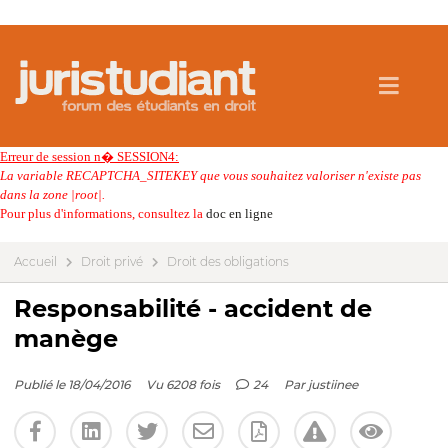
Erreur de session n� SESSION4:
La variable RECAPTCHA_SITEKEY que vous souhaitez valoriser n'existe pas
dans la zone |root|.
Pour plus d'informations, consultez la
doc en ligne
Accueil
Droit privé
Droit des obligations
Responsabilité - accident de
manège
Publié le 18/04/2016
Vu 6208 fois
24
Par
justiinee