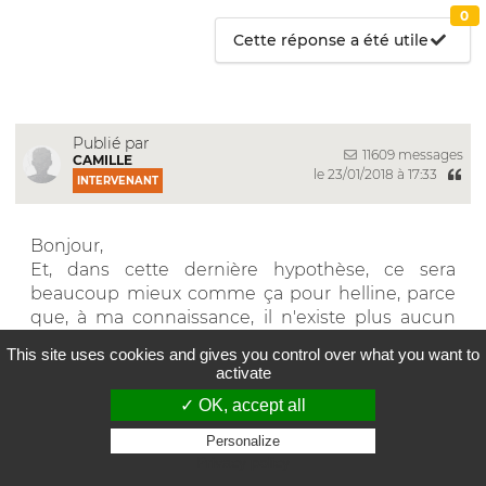
0
Cette réponse a été utile
Publié par
11609 messages
CAMILLE
le 23/01/2018 à 17:33
INTERVENANT
Bonjour,
Et, dans cette dernière hypothèse, ce sera
beaucoup mieux comme ça pour helline, parce
que, à ma connaissance, il n'existe plus aucun
fabricant français pour ce genre d'engins, donc
This site uses cookies and gives you control over what you want to
bonjour la galère s'il faut assigner un
activate
constructeur allemand, italien ou américain ou
✓ OK, accept all
japonais ou chinois ou son importateur en
Europe, probablement pas français !
Personalize
Donc, je ne peux qu'approuver la position de
Privacy policy
l'avocat qu'helline a préféré rejeter... D'où mes