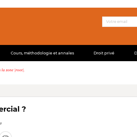
Cours, méthodologie et annales
Droit privé
D
la zone |root|.
rcial ?
e