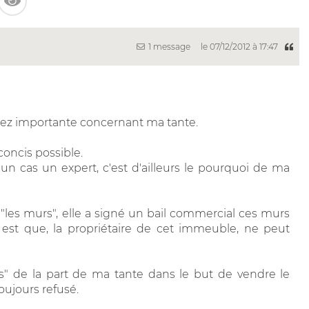
1 message
le 07/12/2012 à 17:47
assez importante concernant ma tante.
concis possible.
un cas un expert, c'est d'ailleurs le pourquoi de ma
"les murs", elle a signé un bail commercial ces murs
 est que, la propriétaire de cet immeuble, ne peut
ès" de la part de ma tante dans le but de vendre le
toujours refusé.