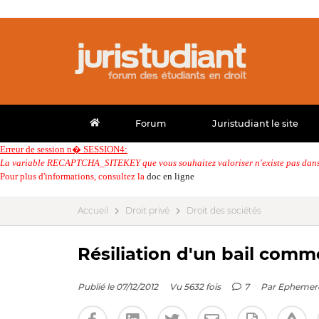
Forum
Juristudiant le site
Erreur de session n� SESSION4:
La variable RECAPTCHA_SITEKEY que vous souhaitez valoriser n'existe pas dans 
Pour plus d'informations, consultez la
doc en ligne
Accueil
Droit privé
Droit des sociétés
Résiliation d'un bail comme
Publié le 07/12/2012
Vu 5632 fois
7
Par
Ephemer