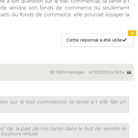
 a ton question sur le bail commercial, ta tante a t
x t elle vendre son fonds de commerce ou seulement
 parti du fonds de commerce. elle pourrait essayer la
0
Cette réponse a été utile
11609 messages
le 17/12/2012 à 08:54
n sur le bail commercial, ta tante a t elle fait un
ès" de la part de ma tante dans le but de vendre le
 toujours refusé.