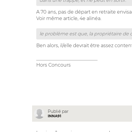
dans une trappe, et ne peut en sortir.
A 70 ans, pas de départ en retraite envis
Voir même article, 4e alinéa.
le problème est que, la propriétaire de
Ben alors, il/elle devrait être assez content(
__________________________
Hors Concours
Publié par
INNA91