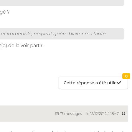
agé ?
 cet immeuble, ne peut guère blairer ma tante.
e) de la voir partir.
0
Cette réponse a été utile
17 messages
le 15/12/2012 à 18:47