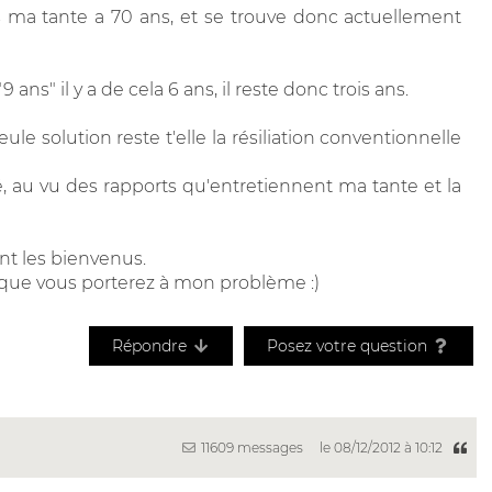
is ma tante a 70 ans, et se trouve donc actuellement
ans" il y a de cela 6 ans, il reste donc trois ans.
ule solution reste t'elle la résiliation conventionnelle
, au vu des rapports qu'entretiennent ma tante et la
sont les bienvenus.
 que vous porterez à mon problème :)
Répondre
Posez votre question
11609 messages
le 08/12/2012 à 10:12