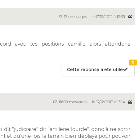
17 messages
le 17/12/2012 à 12:35
cord avec tes positions camille alors attendons
0
Cette réponse a été utile
11609 messages
le 17/12/2012 à 13:14
it "judiciaire" dit "artillerie lourde", donc à ne sortir
 et qu'une fois le terrain bien déblayé pour pouvoir