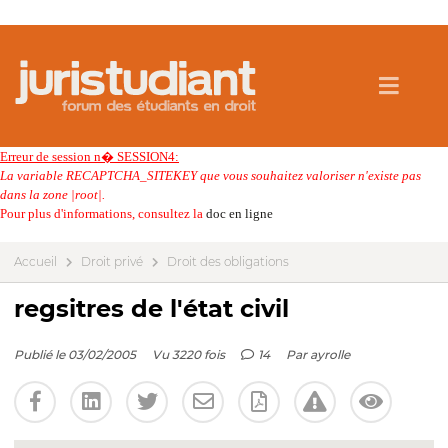
Erreur de session n� SESSION4:
La variable RECAPTCHA_SITEKEY que vous souhaitez valoriser n'existe pas
dans la zone |root|.
Pour plus d'informations, consultez la
doc en ligne
Accueil
Droit privé
Droit des obligations
regsitres de l'état civil
Publié le 03/02/2005
Vu 3220 fois
14
Par
ayrolle