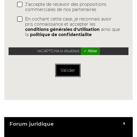
J'accepte de recevoir des propositions
commerciales de nos partenaires
En cochant cette case, je reconnais avoir
pris connaissance et accepter les
conditions générales d'utilisation
ainsi que
la
politique de confidentialite
reCAPTCHA is disabled.
✓ Allow
Valider
Forum juridique