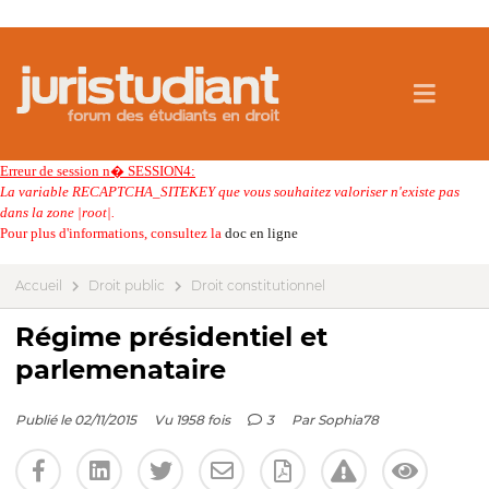
Erreur de session n� SESSION4:
La variable RECAPTCHA_SITEKEY que vous souhaitez valoriser n'existe pas
dans la zone |root|.
Pour plus d'informations, consultez la
doc en ligne
Accueil
Droit public
Droit constitutionnel
Régime présidentiel et
parlemenataire
Publié le 02/11/2015
Vu 1958 fois
3
Par
Sophia78