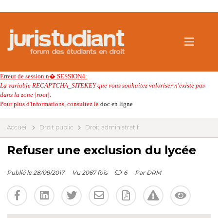
Erreur de session n� SESSION4:
La variable RECAPTCHA_SITEKEY que vous souhaitez valoriser n'existe pas
dans la zone |root|.
Pour plus d'informations, consultez la
doc en ligne
Accueil
Droit public
Droit administratif
Refuser une exclusion du lycée
Publié le 28/09/2017
Vu 2067 fois
6
Par
DRM