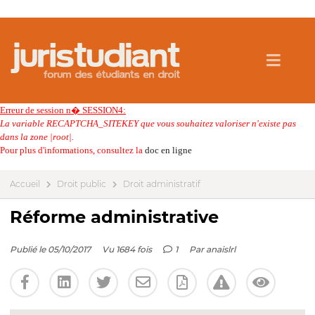
Erreur de session n� SESSION4:
La variable RECAPTCHA_SITEKEY que vous souhaitez valoriser n'existe pas
dans la zone |root|.
Pour plus d'informations, consultez la
doc en ligne
Accueil
Droit public
Droit administratif
Réforme administrative
Publié le 05/10/2017
Vu 1684 fois
1
Par
anaislrl