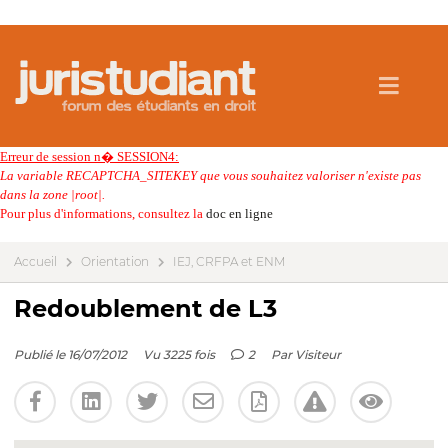
Erreur de session n� SESSION4:
La variable RECAPTCHA_SITEKEY que vous souhaitez valoriser n'existe pas
dans la zone |root|.
Pour plus d'informations, consultez la
doc en ligne
Accueil
Orientation
IEJ, CRFPA et ENM
Redoublement de L3
Publié le 16/07/2012
Vu 3225 fois
2
Par
Visiteur