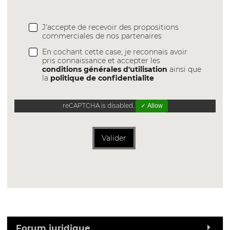
J'accepte de recevoir des propositions
commerciales de nos partenaires
En cochant cette case, je reconnais avoir
pris connaissance et accepter les
conditions générales d'utilisation
ainsi que
la
politique de confidentialite
reCAPTCHA is disabled.
✓ Allow
Valider
Forum juridique