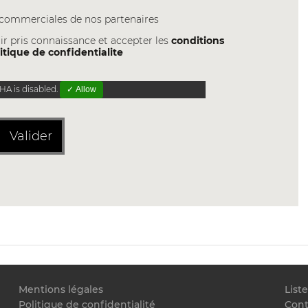
s commerciales de nos partenaires
ir pris connaissance et accepter les
conditions
itique de confidentialite
A is disabled.
✓ Allow
Valider
Mentions légales
List
Politique de confidentialité
Cont