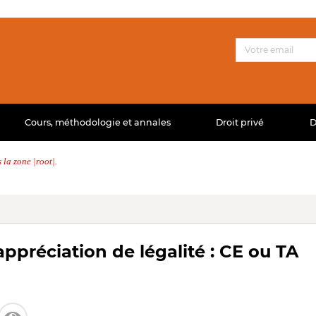
Cours, méthodologie et annales
Droit privé
D
la zone |root|.
ppréciation de légalité : CE ou TA