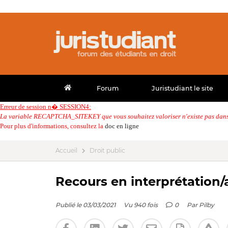
Forum
Juristudiant le site
Erreur de session n� SESSION4:
La variable RECAPTCHA_SITEKEY que vous souhaitez valoriser n'existe pas dans 
Pour plus d'informations, consultez la
doc en ligne
Accueil
Droit public
Recours en interprétation/a
Publié le 03/03/2021
Vu 940 fois
0
Par
Pilby