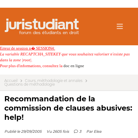
Erreur de session n� SESSION4:
La variable RECAPTCHA_SITEKEY que vous souhaitez valoriser n'existe pas
dans la zone |root|.
Pour plus d'informations, consultez la
doc en ligne
Accueil
Cours, méthodologie et annales
Questions de méthodologie
Recommandation de la
commission de clauses abusives:
help!
Publié le 29/09/2005
Vu 2605 fois
3
Par
Elea