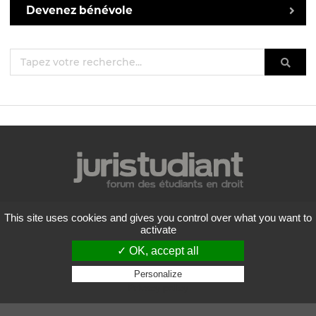
Devenez bénévole
Mentions légales
This site uses cookies and gives you control over what you want to
Politique de confidentialité
activate
Conditions générales d'utilisation
✓ OK, accept all
Liste des forums
Contactez-nous
Personalize
Privacy policy
Flux RSS
Copyright
2026 Juristudiant.com - Tous droits réservés