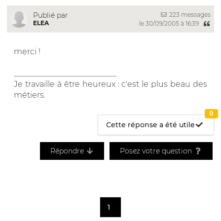
223 messages
Publié par
ELEA
le 30/09/2005 à 16:39
merci !
__________________________
Je travaille à être heureux : c'est le plus beau des
métiers.
0
Cette réponse a été utile
Répondre
Posez votre question
1