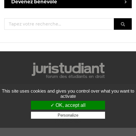
Devenez bénévole
Mentions légales
This site uses cookies and gives you control over what you want to
Politique de confidentialité
activate
Conditions générales d'utilisation
✓ OK, accept all
Liste des forums
Contactez-nous
Personalize
Privacy policy
Flux RSS
Copyright
2026 Juristudiant.com - Tous droits réservés