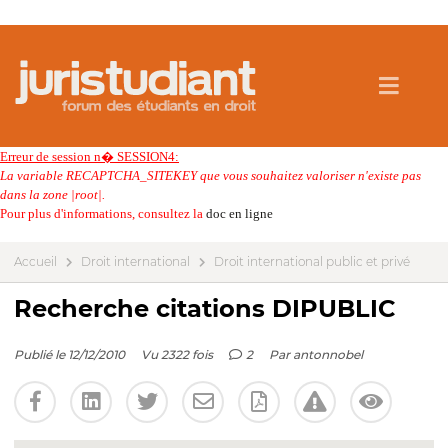
Erreur de session n� SESSION4:
La variable RECAPTCHA_SITEKEY que vous souhaitez valoriser n'existe pas
dans la zone |root|.
Pour plus d'informations, consultez la
doc en ligne
Accueil
Droit international
Droit international public et privé
Recherche citations DIPUBLIC
Publié le 12/12/2010
Vu 2322 fois
2
Par
antonnobel