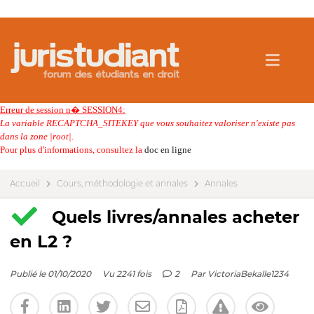
Erreur de session n� SESSION4:
La variable RECAPTCHA_SITEKEY que vous souhaitez valoriser n'existe pas
dans la zone |root|.
Pour plus d'informations, consultez la
doc en ligne
Accueil
Cours, méthodologie et annales
Annales
Quels livres/annales acheter
en L2 ?
Publié le 01/10/2020
Vu 2241 fois
2
Par
VictoriaBekalle1234