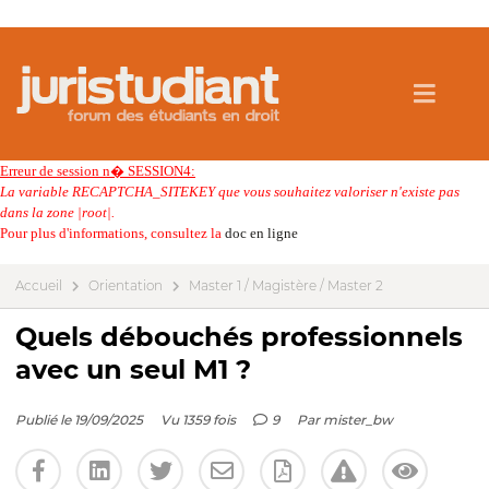
Erreur de session n� SESSION4:
La variable RECAPTCHA_SITEKEY que vous souhaitez valoriser n'existe pas
dans la zone |root|.
Pour plus d'informations, consultez la
doc en ligne
Accueil
Orientation
Master 1 / Magistère / Master 2
Quels débouchés professionnels
avec un seul M1 ?
Publié le 19/09/2025
Vu 1359 fois
9
Par
mister_bw