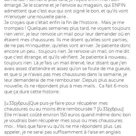
émargé. Je le scanne et je l'envoie au magasin, qui ENFIN
admettent que c'est eux qui ont signé le bon, et qu'ils vont
m'envoyer une nouvelle paire...
Je croyais que c'était enfin la fin de l'histoire... Mais je me
trompais ! Quelques semaines plus tard, ne voyant toujours
rien venir, je leur renvoie un mail pour leur demander où en
étaient mes chaussures. Ils me disent qu'elles sont parties,
de ne pas m'inquiéter, qu'elles vont arriver. Je patiente donc
encore un peu... toujours rien. Je renvoie un mail, on me dit
que c'est étrange, et qu'ils vérifient. Je patiente à nouveau...
toujours rien. Là je fais un mail énervé, leur disant que j'en
avais assez d'attendre et assez qu'on se foute de ma gueule,
et que si je n'avais pas mes chaussures dans la semaine, je
leur demanderai de me rembourser. Depuis plus aucune
nouvelle, ils ne répondent plus à mes mails... Ca fait 6 mois
que ça dure cette histoire.
[u:33pj6puu]Que puis-je faire pour récupérer mes
chaussures ou au moins être remboursée ? [/u:33pj6puu]
Elle m'avait coûté environ 150 euros quand même donc bon
je voudrais bien récupérer mes sous ou mes chaussures
moi... Mais que faire vu qu'ils ne me répondent plus. Les
appeler, je ne serai pas suffisamment à l'aise en anglais