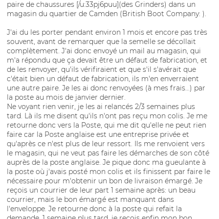
paire de chaussures [/u:33pj6puu](des Grinders) dans un
magasin du quartier de Camden (British Boot Company: ).
J'ai du les porter pendant environ 1 mois et encore pas très
souvent, avant de remarquer que la semelle se décollait
complètement. J'ai donc envoyé un mail au magasin, qui
m'a répondu que ça devait être un défaut de fabrication, et
de les renvoyer, qu'ils vérifiraient et que s'il s'avérait que
c'était bien un défaut de fabrication, ils m'en enverraient
une autre paire. Je les ai donc renvoyées (à mes frais...) par
la poste au mois de janvier dernier.
Ne voyant rien venir, je les ai relancés 2/3 semaines plus
tard. Là ils me disent qu'ils n'ont pas reçu mon colis. Je me
retourne donc vers la Poste, qui me dit qu'elle ne peut rien
faire car la Poste anglaise est une entreprise privée et
qu'après ce n'est plus de leur ressort. Ils me renvoient vers
le magasin, qui ne veut pas faire les démarches de son côté
auprès de la poste anglaise. Je pique donc ma gueulante à
la poste où j'avais posté mon colis et ils finissent par faire le
nécessaire pour m'obtenir un bon de livraison émargé. Je
reçois un courrier de leur part 1 semaine après: un beau
courrier, mais le bon émargé est manquant dans
l'enveloppe. Je retourne donc à la poste qui refait la
demande. 1 semaine plus tard, je reçois enfin mon bon