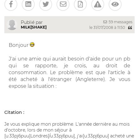
59 messages
Publié par
MILK[SHAKE]
le 31/07/2008 à 11:50
Bonjour
J'ai une amie qui aurait besoin d'aide pour un pb
qui se rapporte, je crois, au droit de
consommation. Le problème est que l'article à
été acheté à l'étranger (Angleterre). Je vous
expose la situation :
Citation :
Je vous explique mon problème. L'année dernière au mois
d'octobre, lors de mon séjour à
[u:33pj6puu]Londres[/u:33pj6puu], j'ai[u:33pj6puu] acheté une