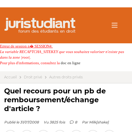
Erreur de session n� SESSION4:
La variable RECAPTCHA_SITEKEY que vous souhaitez valoriser n'existe pas
dans la zone |root|.
Pour plus d'informations, consultez la
doc en ligne
Accueil
Droit privé
Autres droits privés
Quel recours pour un pb de
remboursement/échange
d'article ?
Publié le 31/07/2008
Vu 3825 fois
8
Par
Milk[shake]