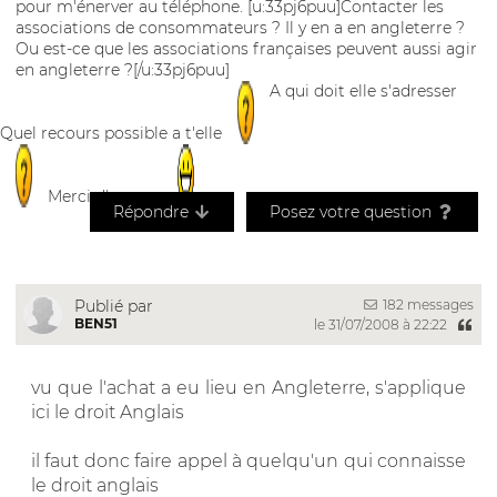
pour m'énerver au téléphone. [u:33pj6puu]Contacter les
associations de consommateurs ? Il y en a en angleterre ?
Ou est-ce que les associations françaises peuvent aussi agir
en angleterre ?[/u:33pj6puu]
A qui doit elle s'adresser
Quel recours possible a t'elle
Merci d'avance
Répondre
Posez votre question
182 messages
Publié par
BEN51
le 31/07/2008 à 22:22
vu que l'achat a eu lieu en Angleterre, s'applique
ici le droit Anglais
il faut donc faire appel à quelqu'un qui connaisse
le droit anglais