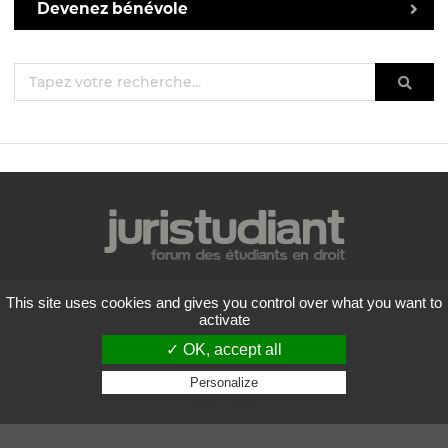
Devenez bénévole
Mentions légales
This site uses cookies and gives you control over what you want to
Politique de confidentialité
activate
Conditions générales d'utilisation
✓ OK, accept all
Liste des forums
Contactez-nous
Personalize
Privacy policy
Flux RSS
Copyright
2026 Juristudiant.com - Tous droits réservés