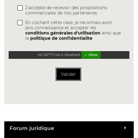
J'accepte de recevoir des propositions
commerciales de nos partenaires
En cochant cette case, je reconnais avoir
pris connaissance et accepter les
conditions générales d'utilisation
ainsi que
la
politique de confidentialite
reCAPTCHA is disabled.
✓ Allow
Valider
Forum juridique