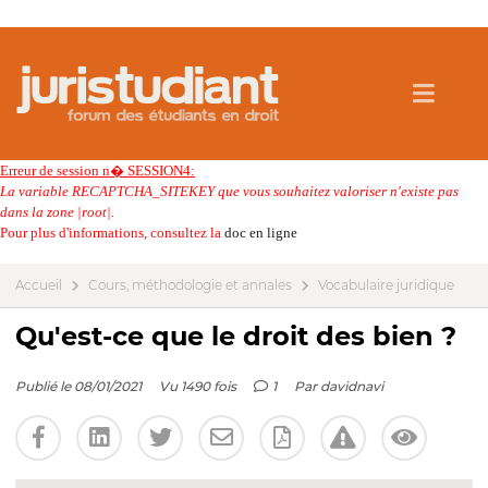
Erreur de session n� SESSION4:
La variable RECAPTCHA_SITEKEY que vous souhaitez valoriser n'existe pas
dans la zone |root|.
Pour plus d'informations, consultez la
doc en ligne
Accueil
Cours, méthodologie et annales
Vocabulaire juridique
Qu'est-ce que le droit des bien ?
Publié le 08/01/2021
Vu 1490 fois
1
Par
davidnavi