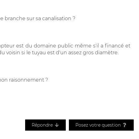
se branche sur sa canalisation ?
mpteur est du domaine public même s'il a financé et
voisin si le tuyau est d'un assez gros diamètre.
mon raisonnement ?
Répondre
Posez votre question