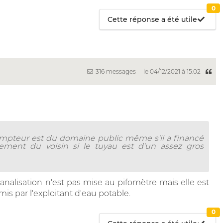
0
Cette réponse a été utile
316 messages
le 04/12/2021 à 15:02
compteur est du domaine public même s'il a financé
ment du voisin si le tuyau est d'un assez gros
analisation n'est pas mise au pifomètre mais elle est
s par l'exploitant d'eau potable.
0