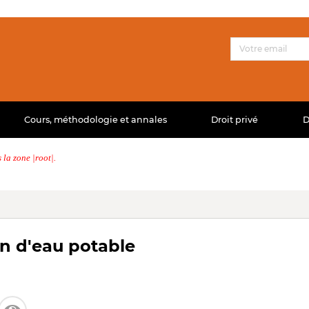
Cours, méthodologie et annales
Droit privé
D
la zone |root|.
on d'eau potable