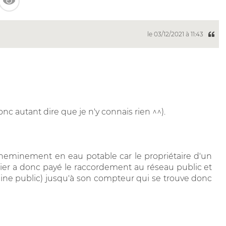
le 03/12/2021 à 11:43
onc autant dire que je n'y connais rien ^^).
heminement en eau potable car le propriétaire d'un
rnier a donc payé le raccordement au réseau public et
maine public) jusqu'à son compteur qui se trouve donc