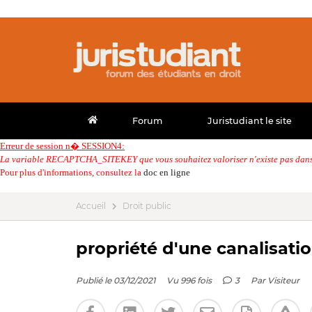
Forum
Juristudiant le site
Erreur de session n� SESSION4:
La variable RECAPTCHA_SITEKEY que vous souhaitez valoriser n'existe pas dans 
Pour plus d'informations, consultez la
doc en ligne
Accueil
Droit public
propriété d'une canalisati
Publié le 03/12/2021
Vu 996 fois
3
Par
Visiteur