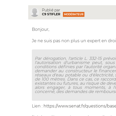
Publié par
C9 STIFLER
MODÉRATEUR
Bonjour,
Je ne suis pas non plus un expert en droit
Par dérogation, l'article L. 332-15 prévo
l'autorisation d'urbanisme peut, so
conditions définies par l'autorité organi
demander au constructeur le financem
réseaux d'eau potable ou d'électricité,
de 100 mètres. Dans ce cas, ce raccord
existantes ou futures, au risque de dev
alors engager, à tous moments, à l
concerné, des demandes de rembours
Lien :
https://www.senat.fr/questions/ba