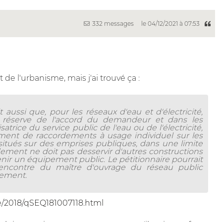
332 messages
le 04/12/2021 à 07:53
 de l'urbanisme, mais j'ai trouvé ça :
it aussi que, pour les réseaux d'eau et d'électricité,
us réserve de l'accord du demandeur et dans les
satrice du service public de l'eau ou de l'électricité,
ent de raccordements à usage individuel sur les
 situés sur des emprises publiques, dans une limite
ement ne doit pas desservir d'autres constructions
enir un équipement public. Le pétitionnaire pourrait
'encontre du maître d'ouvrage du réseau public
ement.
se/2018/qSEQ181007118.html