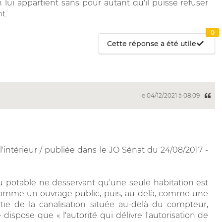
n lui appartient sans pour autant qu'il puisse refuser
t.
0
Cette réponse a été utile
le 04/12/2021 à 08:09
l'intérieur / publiée dans le JO Sénat du 24/08/2017 -
u potable ne desservant qu'une seule habitation est
 comme un ouvrage public, puis, au-delà, comme une
artie de la canalisation située au-delà du compteur,
 dispose que « l'autorité qui délivre l'autorisation de