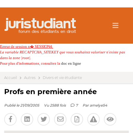
Erreur de session n� SESSION4:
La variable RECAPTCHA_SITEKEY que vous souhaitez valoriser n'existe pas
dans la zone |root|.
Pour plus d'informations, consultez la
doc en ligne
Accueil
Autres
Divers et vie étudiante
Profs en première année
Publié le 21/09/2005
Vu 2588 fois
7
Par
amelye54