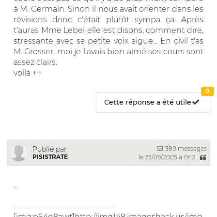
à M. Germain. Sinon il nous avait orienter dans les
révisions donc c'était plutôt sympa ça. Après
t'auras Mme Lebel elle est disons, comment dire,
stressante avec sa petite voix aigue... En civil t'as
M. Grosser, moi je l'avais bien aimé ses cours sont
assez clairs.
voilà ++
0
Cette réponse a été utile
380 messages
Publié par
PISISTRATE
le 23/09/2005 à 19:12
...
__________________________
[img:p64q8awt]http://img148.imageshack.us/img