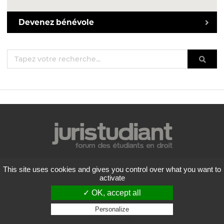
Devenez bénévole
Mentions légales
This site uses cookies and gives you control over what you want to
Politique de confidentialité
activate
Conditions générales d'utilisation
✓ OK, accept all
Liste des forums
Contactez-nous
Personalize
Privacy policy
Flux RSS