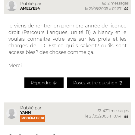
2 messages
Publié par
AMELYE54
le 21/09/2005 à 02:57
je viens de rentrer en première année de licence
droit (Parcours Langues, unité B) à Nancy et je
voulais connaitre votre avis sur les profs et les
chargés de TD. Est-ce qu'ils sakent? qu'ils sont
accessibles? des choses comme ça.
Merci
Répondre
Posez votre question
Publié par
4211 messages
YANN
le 21/09/2005 à 10:44
MODÉRATEUR