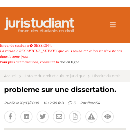
Erreur de session n� SESSION4:
La variable RECAPTCHA_SITEKEY que vous souhaitez valoriser n'existe pas
dans la zone |root|.
Pour plus d'informations, consultez la
doc en ligne
Accueil
Histoire du droit et culture juridique
Histoire du droit
probleme sur une dissertation.
Publié le 10/03/2008
Vu 2618 fois
3
Par
fisso54