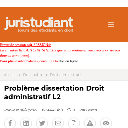
Erreur de session n� SESSION4:
La variable RECAPTCHA_SITEKEY que vous souhaitez valoriser n'existe pas
dans la zone |root|.
Pour plus d'informations, consultez la
doc en ligne
Accueil
Droit public
Droit administratif
Problème dissertation Droit
administratif L2
Publié le 06/10/2015
Vu 4445 fois
0
Par
Oxmo