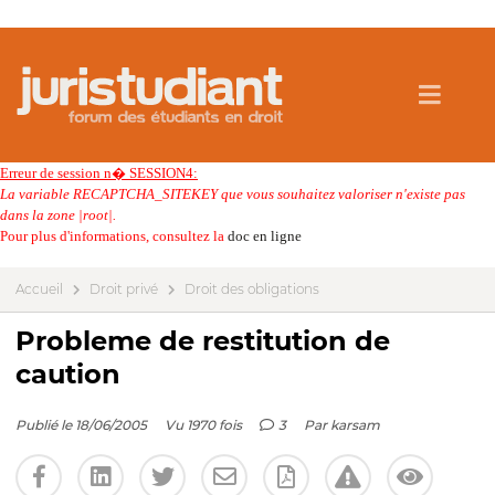
Erreur de session n� SESSION4:
La variable RECAPTCHA_SITEKEY que vous souhaitez valoriser n'existe pas
dans la zone |root|.
Pour plus d'informations, consultez la
doc en ligne
Accueil
Droit privé
Droit des obligations
Probleme de restitution de
caution
Publié le 18/06/2005
Vu 1970 fois
3
Par
karsam