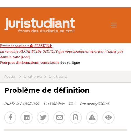
Erreur de session n� SESSION4:
La variable RECAPTCHA_SITEKEY que vous souhaitez valoriser n'existe pas
dans la zone |root|.
Pour plus d'informations, consultez la
doc en ligne
Accueil
Droit privé
Droit pénal
Problème de définition
Publié le 24/10/2005
Vu 1988 fois
1
Par
azerty33000