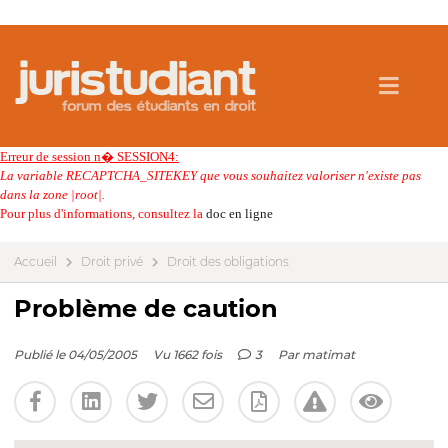
Erreur de session n� SESSION4:
La variable RECAPTCHA_SITEKEY que vous souhaitez valoriser n'existe pas
dans la zone |root|.
Pour plus d'informations, consultez la
doc en ligne
Accueil
Droit privé
Droit des obligations
Problème de caution
Publié le 04/05/2005
Vu 1662 fois
3
Par
matimat