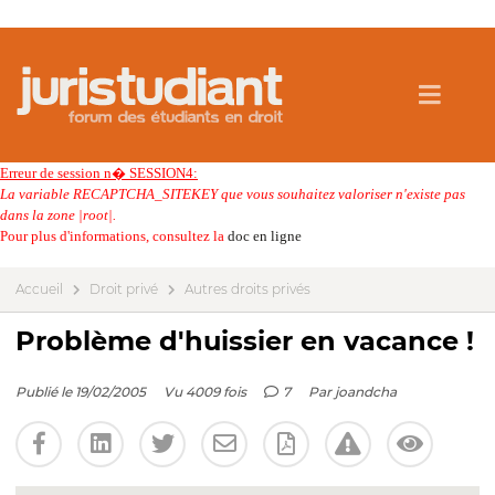
Erreur de session n� SESSION4:
La variable RECAPTCHA_SITEKEY que vous souhaitez valoriser n'existe pas
dans la zone |root|.
Pour plus d'informations, consultez la
doc en ligne
Accueil
Droit privé
Autres droits privés
Problème d'huissier en vacance !
Publié le 19/02/2005
Vu 4009 fois
7
Par
joandcha