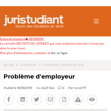
Erreur de session n� SESSION4:
La variable RECAPTCHA_SITEKEY que vous souhaitez valoriser n'existe pas
dans la zone |root|.
Pour plus d'informations, consultez la
doc en ligne
Accueil
Orientation
Orientation, Métiers du droit
Problème d'employeur
Publié le 18/06/2015
Vu 2423 fois
6
Par
nora777