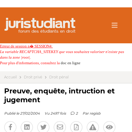
Erreur de session n� SESSION4:
La variable RECAPTCHA_SITEKEY que vous souhaitez valoriser n'existe pas
dans la zone |root|.
Pour plus d'informations, consultez la
doc en ligne
Accueil
Droit privé
Droit pénal
Preuve, enquête, intruction et
jugement
Publié le 27/02/2004
Vu 2497 fois
2
Par
regisb