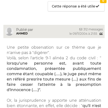
0
Cette réponse a été utile
312 messages
Publié par
AHMED
le 09/11/2004 à 21:55
Une petite observation sur ce thème que je
n'arrive pas à "digérer".
Voilà, selon l'article 9-1 alinéa 2 du code civil : "
lorsqu'une personne est, avant toute
condamnation, présentée publiquement
comme étant coupable (.....), le juge peut même
en référé presrire toute mesure (....) aux fins de
faire cesser l'atteinte à la presomption
d'innocence (.....)".
Or, la jurisprudence y apporte une atténuation
bien étonnante, en effet, elle décide : "
qu'il n'est