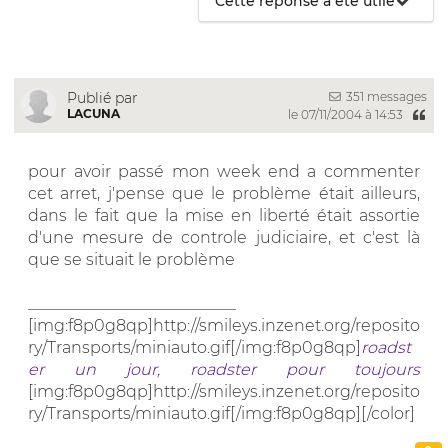
Cette réponse a été utile
351 messages
Publié par
LACUNA
le 07/11/2004 à 14:53
pour avoir passé mon week end a commenter
cet arret, j'pense que le problème était ailleurs,
dans le fait que la mise en liberté était assortie
d'une mesure de controle judiciaire, et c'est là
que se situait le problème
__________________________
[img:f8p0g8qp]http://smileys.inzenet.org/reposito
ry/Transports/miniauto.gif[/img:f8p0g8qp]
roadst
er un jour, roadster pour toujours
[img:f8p0g8qp]http://smileys.inzenet.org/reposito
ry/Transports/miniauto.gif[/img:f8p0g8qp][/color]