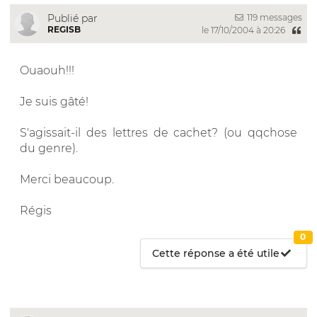
119 messages
Publié par
REGISB
le 17/10/2004 à 20:26
Ouaouh!!!
Je suis gâté!
S'agissait-il des lettres de cachet? (ou qqchose
du genre).
Merci beaucoup.
Régis
0
Cette réponse a été utile