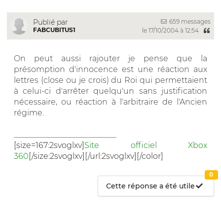
659 messages
Publié par
FABCUBITUS1
le 17/10/2004 à 12:54
On peut aussi rajouter je pense que la
présomption d'innocence est une réaction aux
lettres (close ou je crois) du Roi qui permettaient
à celui-ci d'arrêter quelqu'un sans justification
nécessaire, ou réaction à l'arbitraire de l'Ancien
régime.
__________________________
[size=167:2svoglxv]
Site officiel Xbox
360
[/size:2svoglxv][/url:2svoglxv][/color]
0
Cette réponse a été utile