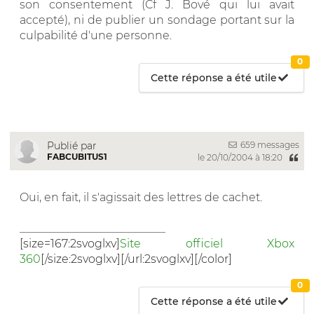
son consentement (Cf J. Bové qui lui avait
accepté), ni de publier un sondage portant sur la
culpabilité d'une personne.
0
Cette réponse a été utile
659 messages
Publié par
FABCUBITUS1
le 20/10/2004 à 18:20
Oui, en fait, il s'agissait des lettres de cachet.
__________________________
[size=167:2svoglxv]
Site officiel Xbox
360
[/size:2svoglxv][/url:2svoglxv][/color]
0
Cette réponse a été utile