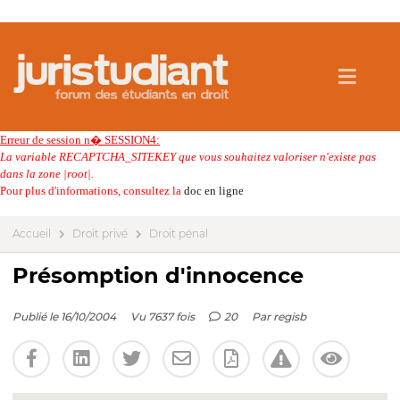
Erreur de session n� SESSION4:
La variable RECAPTCHA_SITEKEY que vous souhaitez valoriser n'existe pas
dans la zone |root|.
Pour plus d'informations, consultez la
doc en ligne
Accueil
Droit privé
Droit pénal
Présomption d'innocence
Publié le 16/10/2004
Vu 7637 fois
20
Par
regisb