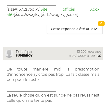
__________________________
[size=167:2svoglxv]
Site officiel Xbox
360
[/size:2svoglxv][/url:2svoglxv][/color]
0
Cette réponse a été utile
260 messages
Publié par
SUPERBOY
le 04/11/2004 à 19:16
De toute maniere moi la presomption
d'innoncence j'y crois pas trop. Ca fait classe mais
bon pour le reste.......
__________________________
La seule chose qu'on est sûr de ne pas réussir est
celle qu'on ne tente pas.