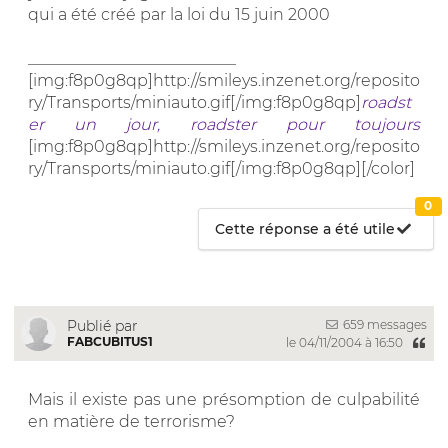
qui a été créé par la loi du 15 juin 2000
__________________________
[img:f8p0g8qp]http://smileys.inzenet.org/reposito
ry/Transports/miniauto.gif[/img:f8p0g8qp]
roadst
er un jour, roadster pour toujours
[img:f8p0g8qp]http://smileys.inzenet.org/reposito
ry/Transports/miniauto.gif[/img:f8p0g8qp][/color]
0
Cette réponse a été utile
659 messages
Publié par
FABCUBITUS1
le 04/11/2004 à 16:50
Mais il existe pas une présomption de culpabilité
en matière de terrorisme?