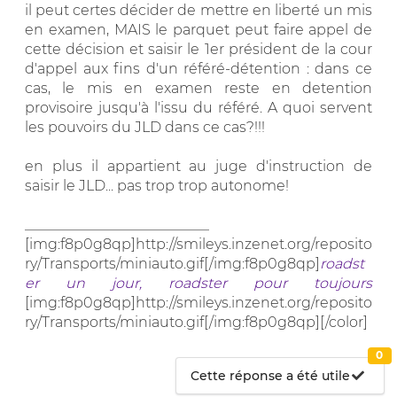
il peut certes décider de mettre en liberté un mis
en examen, MAIS le parquet peut faire appel de
cette décision et saisir le 1er président de la cour
d'appel aux fins d'un référé-détention : dans ce
cas, le mis en examen reste en detention
provisoire jusqu'à l'issu du référé. A quoi servent
les pouvoirs du JLD dans ce cas?!!!
en plus il appartient au juge d'instruction de
saisir le JLD... pas trop trop autonome!
__________________________
[img:f8p0g8qp]http://smileys.inzenet.org/reposito
ry/Transports/miniauto.gif[/img:f8p0g8qp]
roadst
er un jour, roadster pour toujours
[img:f8p0g8qp]http://smileys.inzenet.org/reposito
ry/Transports/miniauto.gif[/img:f8p0g8qp][/color]
0
Cette réponse a été utile