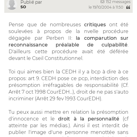
152 messages
Publié par
SO
le 19/10/2004 à 11:50
Pense que de nombreuses
critiques
ont été
soulevées à propos de la nvelle procédure
dégagée par Perben II:
la comparution sur
reconnaissance préalable de culpabilité
.
D'ailleurs cette procédure avait été déférée
devant le Cseil Constitutionnel.
Toi qui aimes bien la CEDH il y a bcp à dire à ce
propos: art 9. CEDH pose ce pcp, interdiction des
présomption irréfragables de responsabilité (Cf.
Arrêt 7 oct 1998 CourEDH...), droit de ne pas s'auto
incriminer (Arrêt 29 fev 1993 CourEDH).
Tu peux aussi mettre en relation la présomption
d'innocence et le
droit à la personnalité
(cf
atteinte par les médias.). Ainsi il est interdit de
publier l'image d'une personne menottée sans