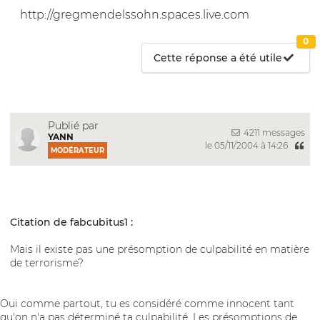
http://gregmendelssohn.spaces.live.com
0
Cette réponse a été utile
Publié par
4211 messages
YANN
le 05/11/2004 à 14:26
MODÉRATEUR
Citation de fabcubitus1 :
Mais il existe pas une présomption de culpabilité en matière
de terrorisme?
Oui comme partout, tu es considéré comme innocent tant
qu'on n'a pas déterminé ta culpabilité. Les présomptions de