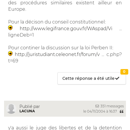
des procédures similaires existent ailleur en
Europe.
Pour la décison du conseil constitutionnel:
http://www.legifrance.gouv.fr/WAspad/Vi
...
ligneDeb=1
Pour continer la discussion sur la loi Perben II:
http://juristudiant.celeonet.fr/forum/v
... c.php?
t=69
0
Cette réponse a été utile
351 messages
Publié par
LACUNA
le 04/11/2004 à 16:37
y'a aussi le juge des libertes et de la detention