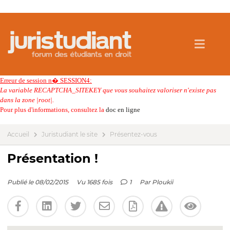
Erreur de session n� SESSION4:
La variable RECAPTCHA_SITEKEY que vous souhaitez valoriser n'existe pas
dans la zone |root|.
Pour plus d'informations, consultez la
doc en ligne
Accueil
Juristudiant le site
Présentez-vous
Présentation !
Publié le 08/02/2015
Vu 1685 fois
1
Par
Ploukii