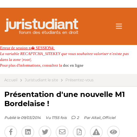
Erreur de session n� SESSION4:
La variable RECAPTCHA_SITEKEY que vous souhaitez valoriser n'existe pas
dans la zone |root|.
Pour plus d'informations, consultez la
doc en ligne
Accueil
Juristudiant le site
Présentez-vous
Présentation d'une nouvelle M1
Bordelaise !
Publié le 09/03/2014
Vu 1755 fois
2
Par
Altaii_Officiel