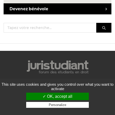
Devenez bénévole
Mentions légales
This site uses cookies and gives you control over what you want to
Politique de confidentialité
activate
Conditions générales d'utilisation
✓ OK, accept all
Liste des forums
Contactez-nous
Personalize
Privacy policy
Flux RSS