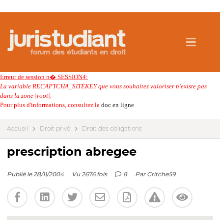
Erreur de session n� SESSION4:
La variable RECAPTCHA_SITEKEY que vous souhaitez valoriser n'existe pas
dans la zone |root|.
Pour plus d'informations, consultez la
doc en ligne
Accueil
Droit privé
Droit des obligations
prescription abregee
Publié le 28/11/2004
Vu 2676 fois
8
Par
Gritche59