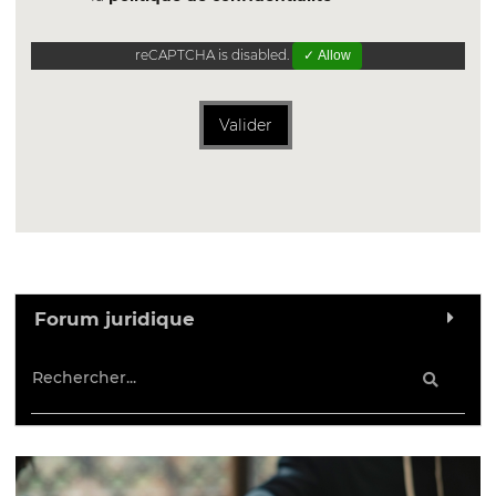
reCAPTCHA is disabled.
✓ Allow
Valider
Forum juridique