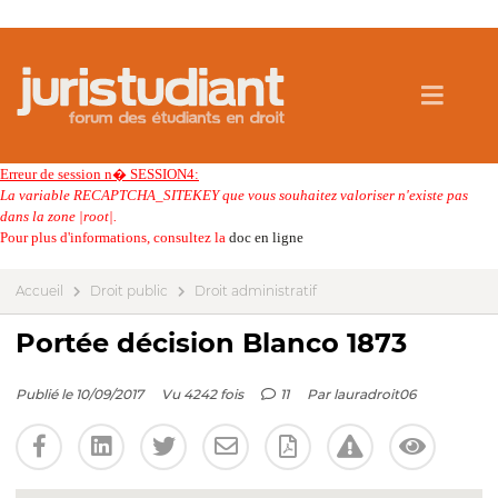
Erreur de session n� SESSION4:
La variable RECAPTCHA_SITEKEY que vous souhaitez valoriser n'existe pas
dans la zone |root|.
Pour plus d'informations, consultez la
doc en ligne
Accueil
Droit public
Droit administratif
Portée décision Blanco 1873
Publié le 10/09/2017
Vu 4242 fois
11
Par
lauradroit06