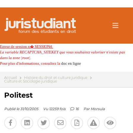
Erreur de session n� SESSION4:
La variable RECAPTCHA_SITEKEY que vous souhaitez valoriser n'existe pas
dans la zone |root|.
Pour plus d'informations, consultez la
doc en ligne
Accueil
Histoire du droit et culture juridique
Culture et Sociologie juridique
Politest
Publié le 31/10/2005
Vu 12259 fois
16
Par
Morsula