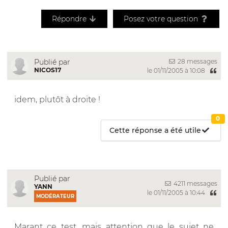
Répondre
Posez votre question
28 messages
Publié par
NICOS17
le 01/11/2005 à 10:08
idem, plutôt à droite !
0
Cette réponse a été utile
Publié par
4211 messages
YANN
le 01/11/2005 à 10:44
MODÉRATEUR
Marant ce test, mais attention que le sujet ne