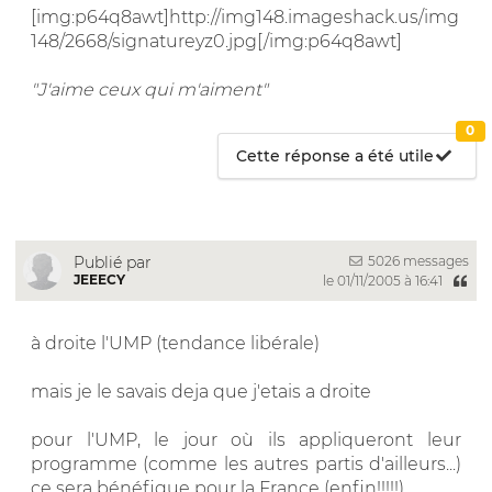
[img:p64q8awt]http://img148.imageshack.us/img
148/2668/signatureyz0.jpg[/img:p64q8awt]
"J'aime ceux qui m'aiment"
0
Cette réponse a été utile
5026 messages
Publié par
JEEECY
le 01/11/2005 à 16:41
à droite l'UMP (tendance libérale)
mais je le savais deja que j'etais a droite
pour l'UMP, le jour où ils appliqueront leur
programme (comme les autres partis d'ailleurs...)
ce sera bénéfique pour la France (enfin!!!!!)