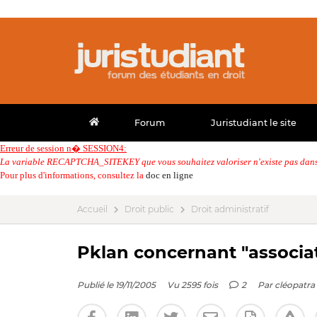
Forum
Juristudiant le site
Erreur de session n� SESSION4:
La variable RECAPTCHA_SITEKEY que vous souhaitez valoriser n'existe pas dans 
Pour plus d'informations, consultez la
doc en ligne
Accueil
Droit public
Droit administratif
Pklan concernant "associ
Publié le 19/11/2005
Vu 2595 fois
2
Par
cléopatra