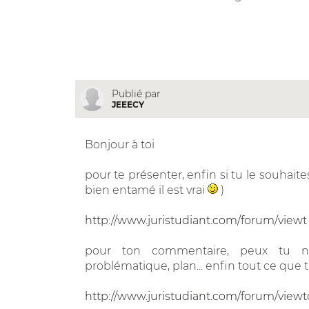
Publié par
JEEECY
Bonjour à toi
pour te présenter, enfin si tu le souhaite
bien entamé il est vrai
)
http://www.juristudiant.com/forum/viewt
pour ton commentaire, peux tu no
problématique, plan... enfin tout ce que tu
http://www.juristudiant.com/forum/view