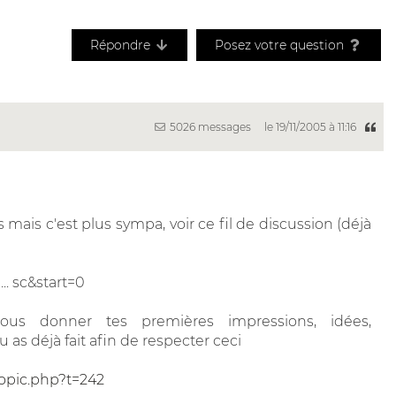
Répondre
Posez votre question
5026 messages
le 19/11/2005 à 11:16
s mais c'est plus sympa, voir ce fil de discussion (déjà
... sc&start=0
us donner tes premières impressions, idées,
 as déjà fait afin de respecter ceci
topic.php?t=242