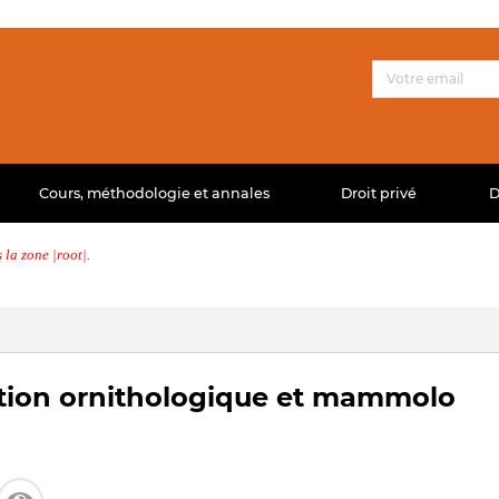
Cours, méthodologie et annales
Droit privé
D
la zone |root|.
ation ornithologique et mammolo