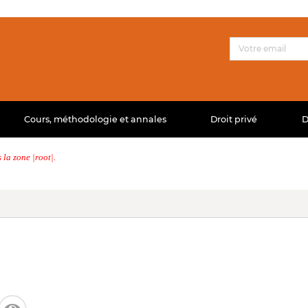
Cours, méthodologie et annales
Droit privé
D
la zone |root|.