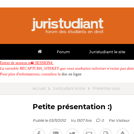
Forum
Juristudiant le site
Erreur de session n� SESSION4:
La variable RECAPTCHA_SITEKEY que vous souhaitez valoriser n'existe pas dans 
Pour plus d'informations, consultez la
doc en ligne
Accueil
Juristudiant le site
Présentez-vous
Petite présentation :)
Publié le 03/11/2012
Vu 1307 fois
0
Par
Visiteur